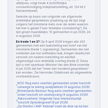
uitblijven, volgt trede 4 (schriftelijke
vooraankondiging indeplaatsstelling, art. 124 lid 2
Gemeentewet).
Selectie op basis van volgorde van afgeronde
ambtelijke gesprekken; plaatsing op de lijst zegt
volgens het ministerie niets over de reden waarom
het niet is gelukt ("een feitelijke constatering"). De
lijst groeit maandelijks: 10 gemeenten in juli 2026, 24
in augustus 2026.
En trede 1 en 2?
Op 9 april 2026 kregen alle 342
gemeenten met een taakstelling een brief van het
ministerie (trede 1, signalering). Gemeenten die niet
voldeden aan hun wettelijke taak, kregen daarbij het
verzoek om nadere toelichting en werden
uitgenodigd voor ambtelijk overleg (trede 2). Deze
lijst is niet openbaar. Minister Van den Brink noemde
in juli 2026 dat het "meer dan honderd gesprekken"
kan worden. Zie hieronder Oldebroek als uitgewerkte
voorbeeldcasus.
NOS: Nog eens veertien gemeenten onder toezicht
vanwege te weinig asielplekken
(
4 augustus 2026
)
Binnenlands Bestuur: Nog eens veertien gemeenten
onder toezicht om asielopvang
(
4 augustus 2026
)
Rijksoverheid: Volgende fase interbestuurlijk
toezicht Spreidingswet
(
6 juli 2026
)
De Stentor / ANP: Kabinet voert de druk op bij tien