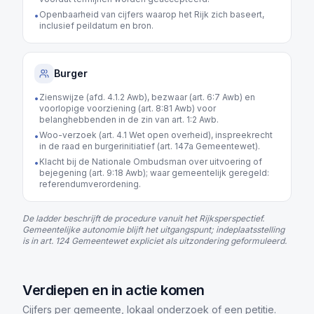
Openbaarheid van cijfers waarop het Rijk zich baseert,
•
inclusief peildatum en bron.
Burger
Zienswijze (afd. 4.1.2 Awb), bezwaar (art. 6:7 Awb) en
•
voorlopige voorziening (art. 8:81 Awb) voor
belanghebbenden in de zin van art. 1:2 Awb.
Woo-verzoek (art. 4.1 Wet open overheid), inspreekrecht
•
in de raad en burgerinitiatief (art. 147a Gemeentewet).
Klacht bij de Nationale Ombudsman over uitvoering of
•
bejegening (art. 9:18 Awb); waar gemeentelijk geregeld:
referendumverordening.
De ladder beschrijft de procedure vanuit het Rijksperspectief.
Gemeentelijke autonomie blijft het uitgangspunt; indeplaatsstelling
is in art. 124 Gemeentewet expliciet als uitzondering geformuleerd.
Verdiepen en in actie komen
Cijfers per gemeente, lokaal onderzoek of een petitie.