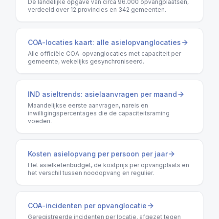
De landelijke opgave van circa 96.000 opvangplaatsen,
verdeeld over 12 provincies en 342 gemeenten.
COA-locaties kaart: alle asielopvanglocaties
Alle officiële COA-opvanglocaties met capaciteit per
gemeente, wekelijks gesynchroniseerd.
IND asieltrends: asielaanvragen per maand
Maandelijkse eerste aanvragen, nareis en
inwilligingspercentages die de capaciteitsraming
voeden.
Kosten asielopvang per persoon per jaar
Het asielketenbudget, de kostprijs per opvangplaats en
het verschil tussen noodopvang en regulier.
COA-incidenten per opvanglocatie
Geregistreerde incidenten per locatie, afgezet tegen