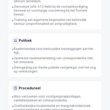
ultimum remedium.
Zienswijze (afd. 4.1.2 Awb) bij de vooraankondiging;
•
bezwaar en voorlopige voorziening bij het formele
besluit.
Toetsing aan algemene beginselen van behoorlijk
•
bestuur: proportionaliteit en zorgvuldigheid.
Politiek
Raadsmandaat voor bestuurlijke toezeggingen aan het
•
Rijk.
Openbare raadsbehandeling van correspondentie met
•
het ministerie.
Stemgedrag per fractie publiek vastgelegd, met het oog
•
op verkiezingen.
Procedureel
Woo-verzoeken voor voortgangsrapportages,
•
validatiestukken en correspondentie.
Onafhankelijke locatiestudie en draagvlakonderzoek
•
voordat termijnen worden geaccepteerd.