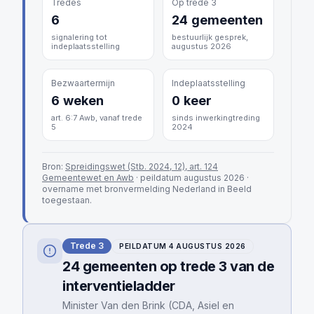
Tredes
Op trede 3
6
24 gemeenten
signalering tot
bestuurlijk gesprek,
indeplaatsstelling
augustus 2026
Bezwaartermijn
Indeplaatsstelling
6 weken
0 keer
art. 6:7 Awb, vanaf trede
sinds inwerkingtreding
5
2024
Bron:
Spreidingswet (Stb. 2024, 12), art. 124
Gemeentewet en Awb
· peildatum augustus 2026
·
overname met bronvermelding
Nederland in Beeld
toegestaan.
Trede 3
PEILDATUM
4 AUGUSTUS 2026
24
gemeenten op trede 3 van de
interventieladder
Minister Van den Brink (CDA, Asiel en