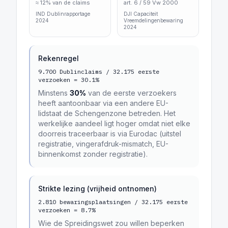
≈ 12% van de claims
art. 6 / 59 Vw 2000
IND Dublinrapportage
DJI Capaciteit
2024
Vreemdelingenbewaring
2024
Rekenregel
9.700 Dublinclaims / 32.175 eerste
verzoeken =
30.1
%
Minstens
30
%
van de eerste verzoekers
heeft aantoonbaar via een andere EU-
lidstaat de Schengenzone betreden. Het
werkelijke aandeel ligt hoger omdat niet elke
doorreis traceerbaar is via Eurodac (uitstel
registratie, vingerafdruk-mismatch, EU-
binnenkomst zonder registratie).
Strikte lezing (vrijheid ontnomen)
2.810 bewaringsplaatsingen / 32.175 eerste
verzoeken =
8.7
%
Wie de Spreidingswet zou willen beperken