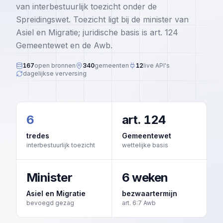
IND Beslissingen
van interbestuurlijk toezicht onder de
LHBTIQ+ Acceptatie
Gedetineerden
Regeerakkoord 2026
Spreidingswet. Toezicht ligt bij de minister van
Instroom/Uitstroom
Religie
Huiselijk Geweld
Asiel en Migratie; juridische basis is art. 124
Migratiebarometer
Spreidingswet
Gemeentewet en de Awb.
Geldovermakingen
Agressie Hulpverleners
Databronnen
AMV Tracker
Vrouwenbesnijdenis (VGV)
167
open bronnen
340
gemeenten
12
live API's
Rechtspraak
Organisaties
dagelijkse verversing
Illegalen
Kiesgedrag Migranten
Ondermijning
COA Tijdlijn
Vervangingsmigratie
Rechters Scorecard
6
art. 124
Antisemitisme
tredes
Gemeentewet
interbestuurlijk toezicht
wettelijke basis
Intrekkingen (art. 32 Vw)
Vluchtverhalen bij de rechter
Minister
6 weken
Eerwraak
Asiel en Migratie
bezwaartermijn
bevoegd gezag
art. 6:7 Awb