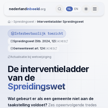
Ga naar inhoud
nederland
inbeeld
.org
NL
EN
Toggle them
Spreidingswet
Interventieladder Spreidingswet
Home
Demografie
Migratie Overzicht
Interbestuurlijk toezicht
Integratie
Spreidingswet (Stb. 2024, 12)
CACHED
Remigratie
Inburgering
Wonen
Gemeentewet art. 124
CACHED
Bevolking
Opleiding
Woningen
Veiligheid
Actualisatie bij wetswijziging
Naturalisatie
Studiefinanciering
Sociale Huur
Veiligheid & Perceptie
De interventieladder
Kosten
Gezondheid
Geletterdheid
Woningbezit
Criminaliteit
van de
Kosten Migratie
Tools
Wijken & Buurten
Uitkeringen
Woningvoorraad
Spreidingswet
COA Incidenten
Kosten Asielopvang
Beleidsimpact
Vaccinatiegraad
Wanbetalers
Berekening
Jeugdcriminaliteit
Kosten per Immigrant
Buurt- en Veiligheidsonderzoek
Wat gebeurt er als een gemeente niet aan de
Asiel Migratie
Armoede & Migratie
Zedenmisdrijven
taakstelling voldoet?
Zes opeenvolgende tredes
Media & Framing