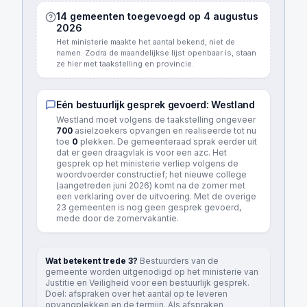
14
gemeenten toegevoegd op 4 augustus
2026
Het ministerie maakte het aantal bekend, niet de
namen. Zodra de maandelijkse lijst openbaar is, staan
ze hier met taakstelling en provincie.
Eén bestuurlijk gesprek gevoerd:
Westland
Westland moet volgens de taakstelling ongeveer
700
asielzoekers opvangen en realiseerde tot nu
toe
0
plekken. De gemeenteraad sprak eerder uit
dat er geen draagvlak is voor een azc. Het
gesprek op het ministerie verliep volgens de
woordvoerder constructief; het nieuwe college
(aangetreden juni 2026) komt na de zomer met
een verklaring over de uitvoering. Met de overige
23 gemeenten is nog geen gesprek gevoerd,
mede door de zomervakantie.
Wat betekent trede 3?
Bestuurders van de
gemeente worden uitgenodigd op het ministerie van
Justitie en Veiligheid voor een bestuurlijk gesprek.
Doel: afspraken over het aantal op te leveren
opvangplekken en de termijn. Als afspraken