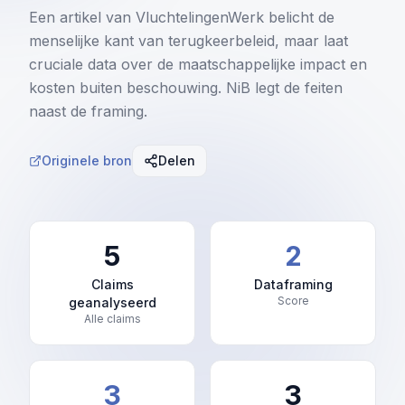
IND Beslissingen
LHBTIQ+ Acceptatie
Een artikel van VluchtelingenWerk belicht de
Gedetineerden
Regeerakkoord 2026
menselijke kant van terugkeerbeleid, maar laat
Instroom/Uitstroom
Religie
Huiselijk Geweld
Migratiebarometer
cruciale data over de maatschappelijke impact en
Spreidingswet
Geldovermakingen
kosten buiten beschouwing. NiB legt de feiten
Agressie Hulpverleners
Databronnen
naast de framing.
AMV Tracker
Vrouwenbesnijdenis (VGV)
Rechtspraak
Organisaties
Illegalen
Kiesgedrag Migranten
Originele bron
Delen
Ondermijning
COA Tijdlijn
Vervangingsmigratie
Rechters Scorecard
Antisemitisme
5
2
Intrekkingen (art. 32 Vw)
Claims
Dataframing
Score
geanalyseerd
Vluchtverhalen bij de rechter
Alle claims
Eerwraak
3
3