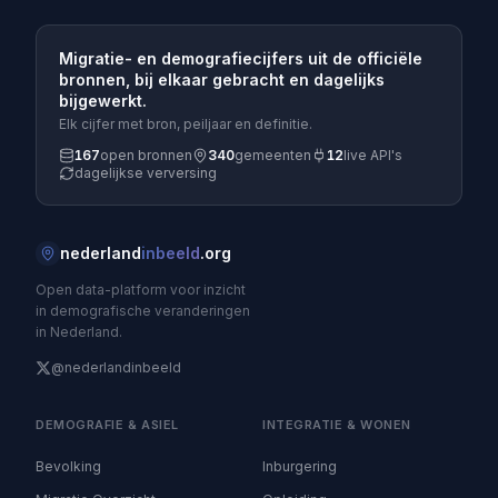
Migratie- en demografiecijfers uit de officiële
bronnen, bij elkaar gebracht en dagelijks
bijgewerkt.
Elk cijfer met bron, peiljaar en definitie.
167
open bronnen
340
gemeenten
12
live API's
dagelijkse verversing
nederland
inbeeld
.org
Open data-platform voor inzicht
in demografische veranderingen
in Nederland.
@nederlandinbeeld
DEMOGRAFIE & ASIEL
INTEGRATIE & WONEN
Bevolking
Inburgering