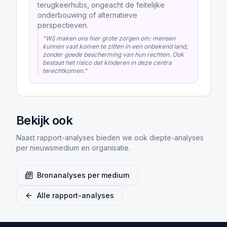
terugkeerhubs, ongeacht de feitelijke
onderbouwing of alternatieve
perspectieven.
"
Wij maken ons hier grote zorgen om: mensen
kunnen vast komen te zitten in een onbekend land,
zonder goede bescherming van hun rechten. Ook
bestaat het risico dat kinderen in deze centra
terechtkomen.
"
Bekijk ook
Naast rapport-analyses bieden we ook diepte-analyses
per nieuwsmedium en organisatie.
Bronanalyses per medium
Alle rapport-analyses