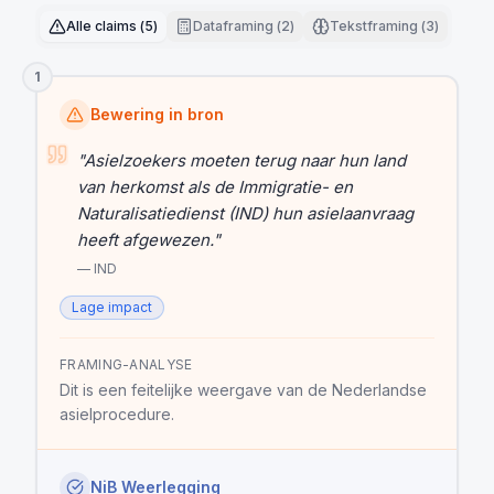
Alle claims
(
5
)
Dataframing
(
2
)
Tekstframing
(
3
)
1
Bewering in bron
"
Asielzoekers moeten terug naar hun land
van herkomst als de Immigratie- en
Naturalisatiedienst (IND) hun asielaanvraag
heeft afgewezen.
"
—
IND
Lage impact
FRAMING-ANALYSE
Dit is een feitelijke weergave van de Nederlandse
asielprocedure.
NiB Weerlegging