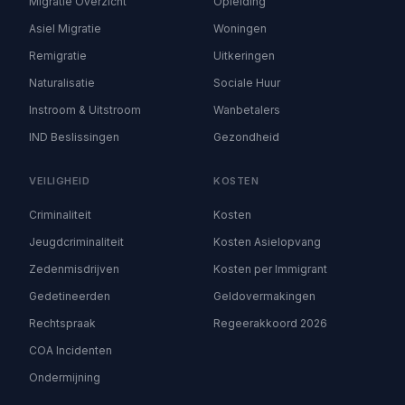
Migratie Overzicht
Opleiding
Asiel Migratie
Woningen
Remigratie
Uitkeringen
Naturalisatie
Sociale Huur
Instroom & Uitstroom
Wanbetalers
IND Beslissingen
Gezondheid
VEILIGHEID
KOSTEN
Criminaliteit
Kosten
Jeugdcriminaliteit
Kosten Asielopvang
Zedenmisdrijven
Kosten per Immigrant
Gedetineerden
Geldovermakingen
Rechtspraak
Regeerakkoord 2026
COA Incidenten
Ondermijning