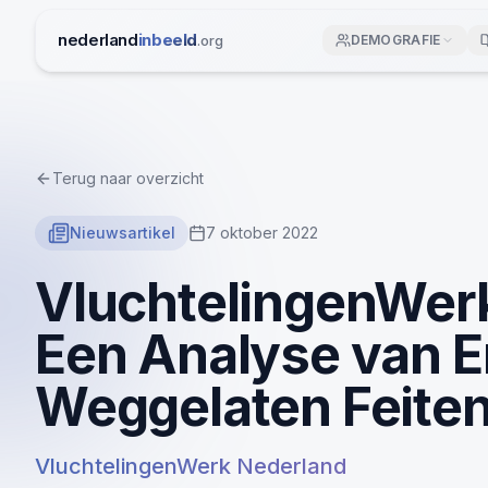
Ga naar inhoud
nederland
inbeeld
.org
DEMOGRAFIE
Terug naar overzicht
Nieuwsartikel
7 oktober 2022
VluchtelingenWer
Een Analyse van E
Weggelaten Feite
VluchtelingenWerk Nederland