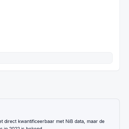
iet direct kwantificeerbaar met NiB data, maar de
s in 2022 is bekend.