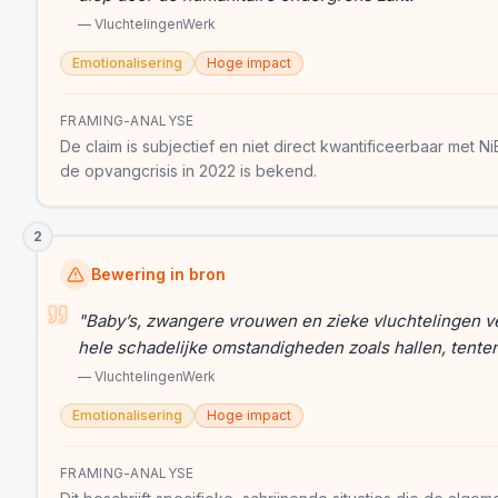
—
VluchtelingenWerk
Emotionalisering
Hoge impact
FRAMING-ANALYSE
De claim is subjectief en niet direct kwantificeerbaar met N
de opvangcrisis in 2022 is bekend.
2
Bewering in bron
"
Baby’s, zwangere vrouwen en zieke vluchtelingen ve
hele schadelijke omstandigheden zoals hallen, tente
—
VluchtelingenWerk
Emotionalisering
Hoge impact
FRAMING-ANALYSE