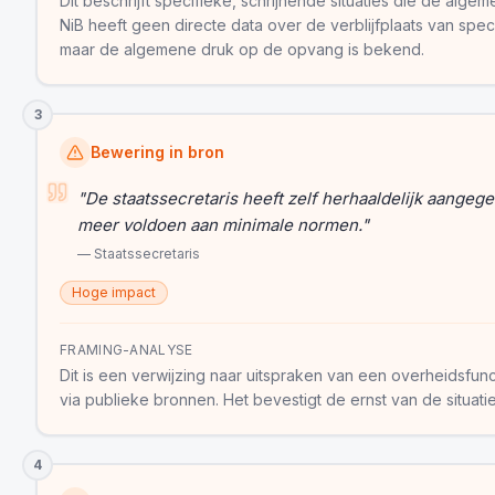
Dit beschrijft specifieke, schrijnende situaties die de algem
NiB heeft geen directe data over de verblijfplaats van sp
maar de algemene druk op de opvang is bekend.
3
Bewering in bron
"
De staatssecretaris heeft zelf herhaaldelijk aangege
meer voldoen aan minimale normen.
"
—
Staatssecretaris
Hoge impact
FRAMING-ANALYSE
Dit is een verwijzing naar uitspraken van een overheidsfunct
via publieke bronnen. Het bevestigt de ernst van de situat
4