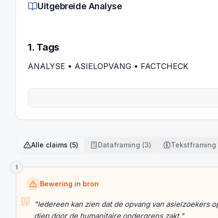
Uitgebreide Analyse
1. Tags
ANALYSE • ASIELOPVANG • FACTCHECK
Alle claims
(
5
)
Dataframing
(
3
)
Tekstframing
1
Bewering in bron
"
Iedereen kan zien dat de opvang van asielzoekers op
diep door de humanitaire ondergrens zakt.
"