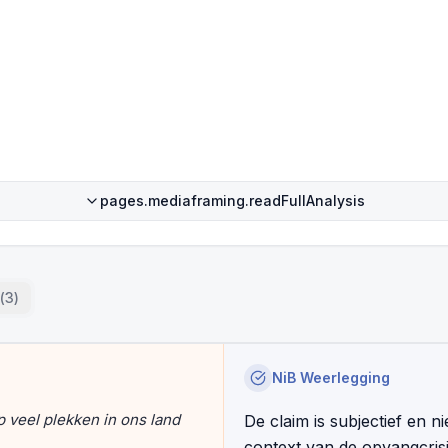
pages.mediaframing.readFullAnalysis
(
3
)
NiB Weerlegging
 veel plekken in ons land
De claim is subjectief en n
context van de opvangcrisi