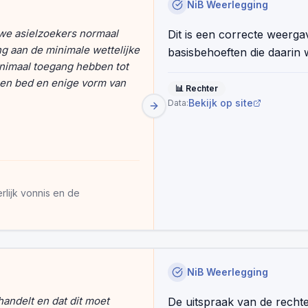
NiB Weerlegging
 we asielzoekers normaal
Dit is een correcte weerga
g aan de minimale wettelijke
basisbehoeften die daari
inimaal toegang hebben tot
 een bed en enige vorm van
📊
Rechter
Bekijk op site
Data:
rlijk vonnis en de
NiB Weerlegging
handelt en dat dit moet
De uitspraak van de rechte