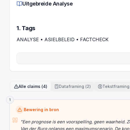
Uitgebreide Analyse
1. Tags
ANALYSE • ASIELBELEID • FACTCHECK
Alle claims
(
4
)
Dataframing
(
2
)
Tekstframing
1
Bewering in bron
"
Een prognose is een voorspelling, geen waarheid. Z
Van der Burg onlangs een maximumscenario. De kop