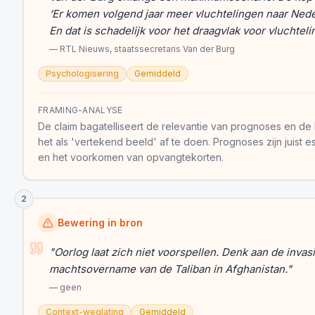
‘Er komen volgend jaar meer vluchtelingen naar Nede
En dat is schadelijk voor het draagvlak voor vluchteli
—
RTL Nieuws, staatssecretaris Van der Burg
Psychologisering
Gemiddeld
FRAMING-ANALYSE
De claim bagatelliseert de relevantie van prognoses en de
het als 'vertekend beeld' af te doen. Prognoses zijn juist 
en het voorkomen van opvangtekorten.
2
Bewering in bron
"
Oorlog laat zich niet voorspellen. Denk aan de invasi
machtsovername van de Taliban in Afghanistan.
"
—
geen
Context-weglating
Gemiddeld