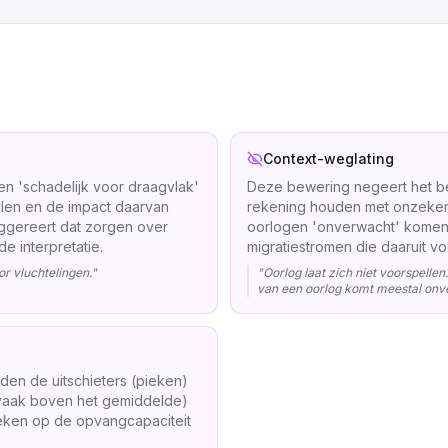
Context-weglating
n 'schadelijk voor draagvlak'
Deze bewering negeert het bes
allen en de impact daarvan
rekening houden met onzekerhe
ggereert dat zorgen over
oorlogen 'onverwacht' komen,
e interpretatie.
migratiestromen die daaruit vo
or vluchtelingen.
"
"
Oorlog laat zich niet voorspellen.
van een oorlog komt meestal onv
den de uitschieters (pieken)
 (vaak boven het gemiddelde)
ieken op de opvangcapaciteit