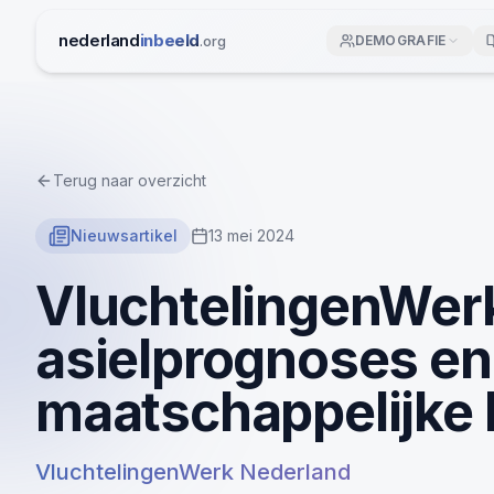
Ga naar inhoud
nederland
inbeeld
.org
DEMOGRAFIE
Terug naar overzicht
Nieuwsartikel
13 mei 2024
VluchtelingenWerk
asielprognoses en
maatschappelijke 
VluchtelingenWerk Nederland