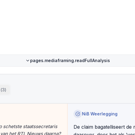
pages.mediaframing.readFullAnalysis
(
3
)
NiB Weerlegging
o schetste staatssecretaris
De claim bagatelliseert de
 van het RTL Nieuws daarna?
daarover, door het als 'ver