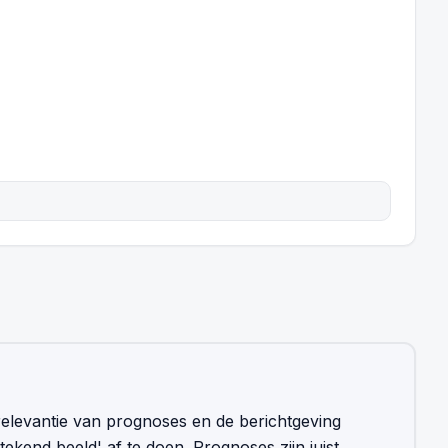
 relevantie van prognoses en de berichtgeving
tekend beeld' af te doen. Prognoses zijn juist